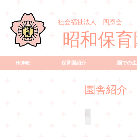
​社会福祉法人 四恩会
​昭和保育
HOME
保育園紹介
園での生
園舎紹介
​
園外観