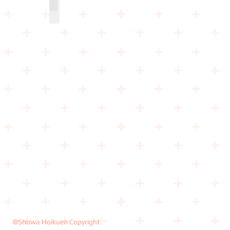
会堂（窓側）
©Showa Hoikuen Copyright