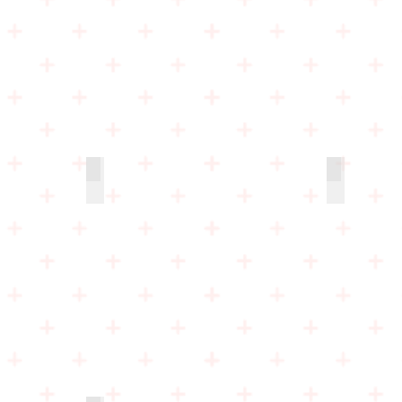
すみれ組保育室
さくら組