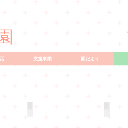
園
活
支援事業
園だより
玄関
2F廊下